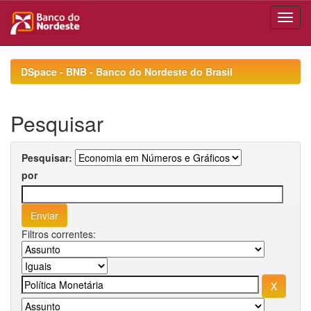
Skip
navigation
DSpace - BNB - Banco do Nordeste do Brasil
Pesquisar
Pesquisar:
por
Filtros correntes: