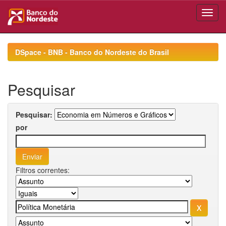
Skip
navigation
DSpace - BNB - Banco do Nordeste do Brasil
Pesquisar
Pesquisar:
por
Filtros correntes: