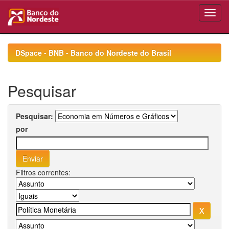
Skip
navigation
DSpace - BNB - Banco do Nordeste do Brasil
Pesquisar
Pesquisar:
por
Filtros correntes: