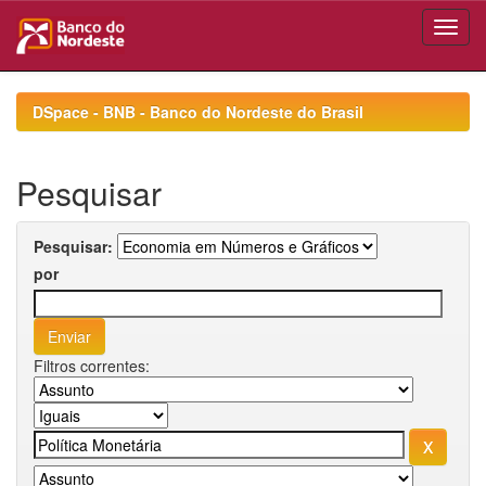
Skip
navigation
DSpace - BNB - Banco do Nordeste do Brasil
Pesquisar
Pesquisar:
por
Filtros correntes: