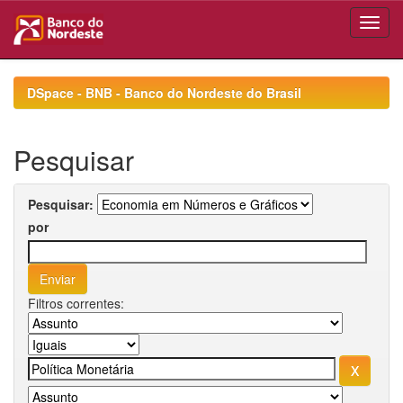
Skip
navigation
DSpace - BNB - Banco do Nordeste do Brasil
Pesquisar
Pesquisar:
por
Filtros correntes: