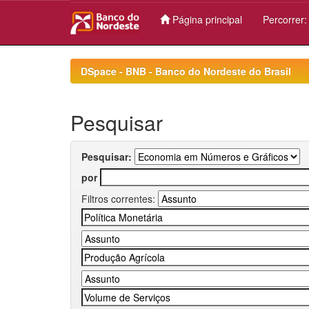
Página principal
Percorrer
Skip
navigation
DSpace - BNB - Banco do Nordeste do Brasil
Pesquisar
Pesquisar:
por
Filtros correntes: