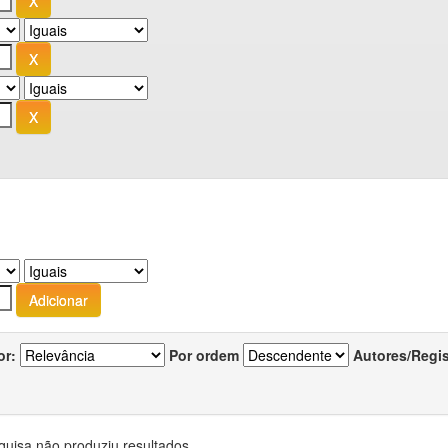
or:
Por ordem
Autores/Regi
quisa não produziu resultados.