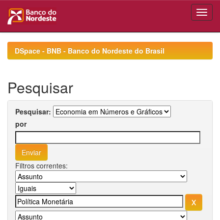
Skip
navigation
DSpace - BNB - Banco do Nordeste do Brasil
Pesquisar
Pesquisar:
por
Filtros correntes: