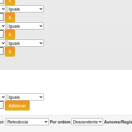
or:
Por ordem
Autores/Regi