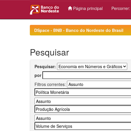
Página principal
Percorrer
Skip
navigation
DSpace - BNB - Banco do Nordeste do Brasil
Pesquisar
Pesquisar:
por
Filtros correntes: