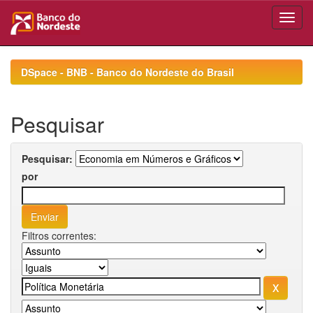
Skip
navigation
DSpace - BNB - Banco do Nordeste do Brasil
Pesquisar
Pesquisar:
por
Filtros correntes: