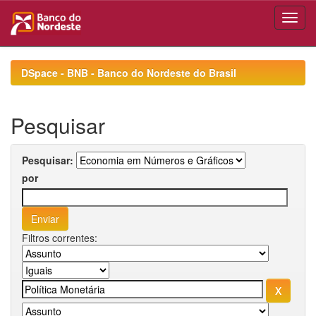
Skip
navigation
DSpace - BNB - Banco do Nordeste do Brasil
Pesquisar
Pesquisar:
por
Filtros correntes: