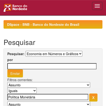
Skip
navigation
DSpace - BNB - Banco do Nordeste do Brasil
Pesquisar
Pesquisar:
por
Filtros correntes: