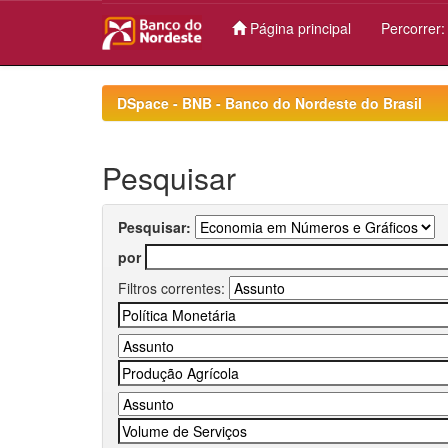
Página principal
Percorrer
Skip
navigation
DSpace - BNB - Banco do Nordeste do Brasil
Pesquisar
Pesquisar:
por
Filtros correntes: