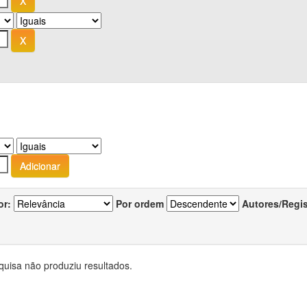
or:
Por ordem
Autores/Regi
quisa não produziu resultados.