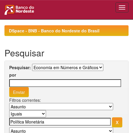
Skip
navigation
DSpace - BNB - Banco do Nordeste do Brasil
Pesquisar
Pesquisar:
por
Filtros correntes: