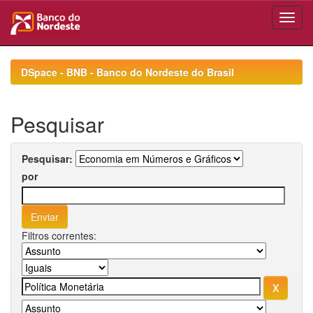
Skip
navigation
DSpace - BNB - Banco do Nordeste do Brasil
Pesquisar
Pesquisar:
por
Filtros correntes: