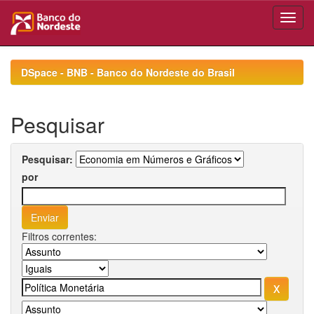
Skip
navigation
DSpace - BNB - Banco do Nordeste do Brasil
Pesquisar
Pesquisar:
por
Filtros correntes: