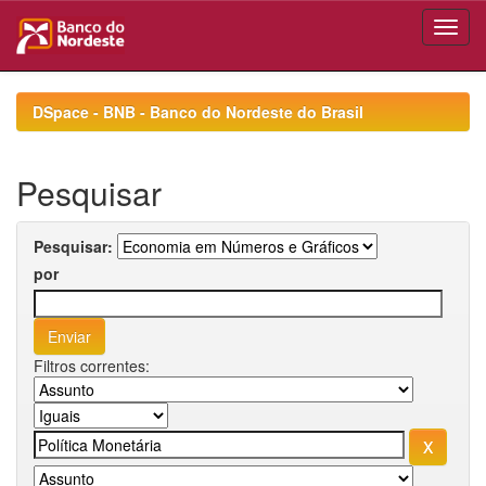
Skip
navigation
DSpace - BNB - Banco do Nordeste do Brasil
Pesquisar
Pesquisar:
por
Filtros correntes: