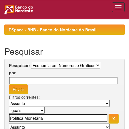
Skip
navigation
DSpace - BNB - Banco do Nordeste do Brasil
Pesquisar
Pesquisar:
por
Filtros correntes: