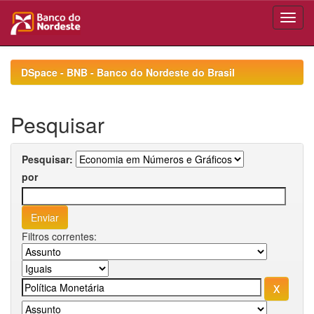
Skip
navigation
DSpace - BNB - Banco do Nordeste do Brasil
Pesquisar
Pesquisar:
por
Filtros correntes: