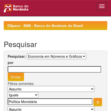
Skip
navigation
DSpace - BNB - Banco do Nordeste do Brasil
Pesquisar
Pesquisar:
por
Filtros correntes: