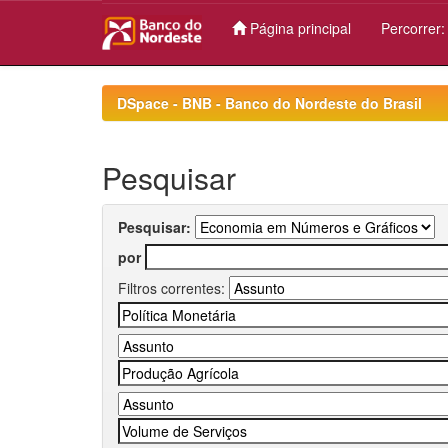
Página principal
Percorrer
Skip
navigation
DSpace - BNB - Banco do Nordeste do Brasil
Pesquisar
Pesquisar:
por
Filtros correntes: