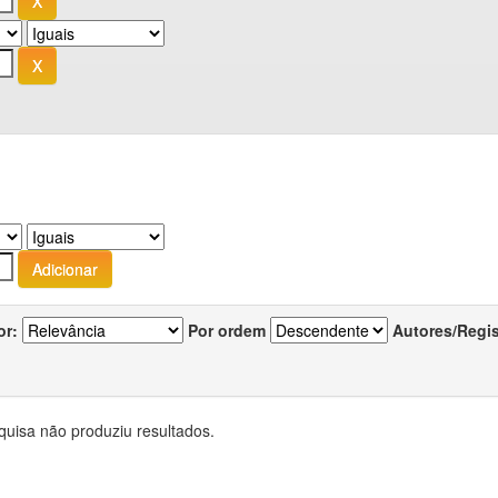
or:
Por ordem
Autores/Regi
quisa não produziu resultados.