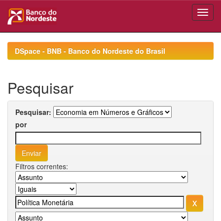
Skip
navigation
DSpace - BNB - Banco do Nordeste do Brasil
Pesquisar
Pesquisar:
por
Filtros correntes: