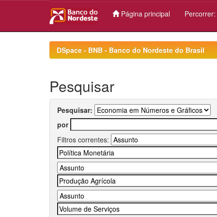
Página principal
Percorrer
Skip
navigation
DSpace - BNB - Banco do Nordeste do Brasil
Pesquisar
Pesquisar:
por
Filtros correntes: