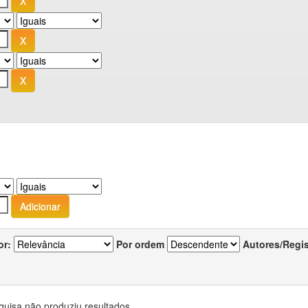
or:
Por ordem
Autores/Regi
quisa não produziu resultados.