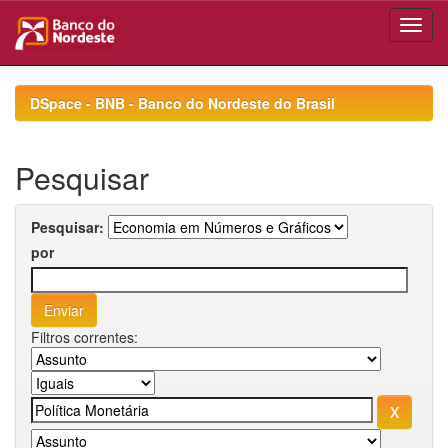
Skip
navigation
DSpace - BNB - Banco do Nordeste do Brasil
Pesquisar
Pesquisar:
por
Filtros correntes: