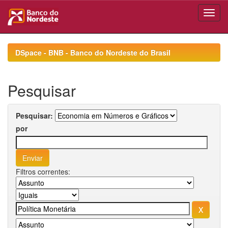
Skip
navigation
DSpace - BNB - Banco do Nordeste do Brasil
Pesquisar
Pesquisar:
por
Filtros correntes: