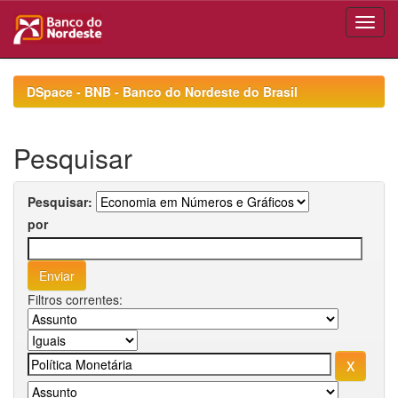
Skip
navigation
DSpace - BNB - Banco do Nordeste do Brasil
Pesquisar
Pesquisar:
por
Filtros correntes: