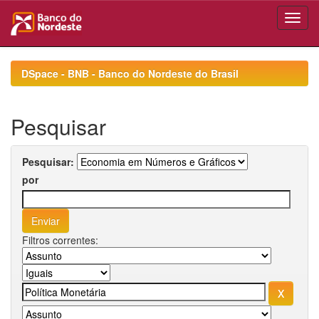
Skip
navigation
DSpace - BNB - Banco do Nordeste do Brasil
Pesquisar
Pesquisar:
por
Filtros correntes: