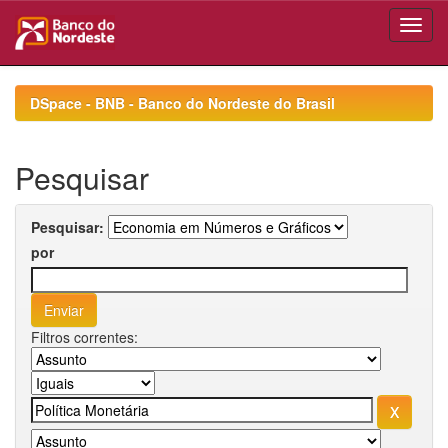
Skip
navigation
DSpace - BNB - Banco do Nordeste do Brasil
Pesquisar
Pesquisar:
por
Filtros correntes: