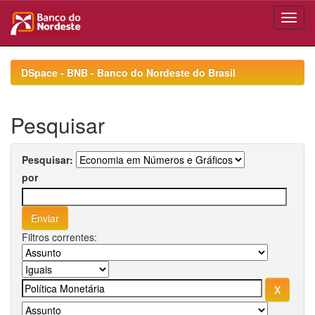
Skip
navigation
DSpace - BNB - Banco do Nordeste do Brasil
Pesquisar
Pesquisar:
por
Filtros correntes: