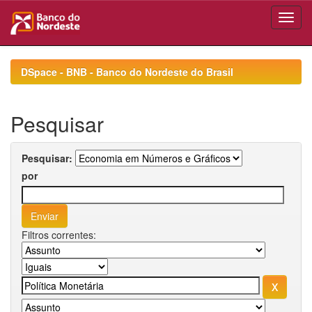
Skip
navigation
DSpace - BNB - Banco do Nordeste do Brasil
Pesquisar
Pesquisar:
por
Filtros correntes: