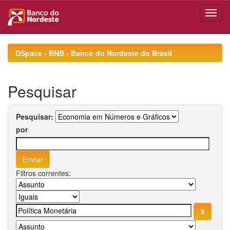
Skip
navigation
DSpace - BNB - Banco do Nordeste do Brasil
Pesquisar
Pesquisar:
por
Filtros correntes: