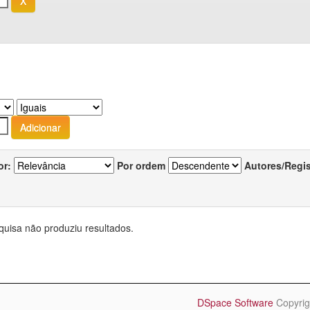
or:
Por ordem
Autores/Regi
quisa não produziu resultados.
DSpace Software
Copyrig