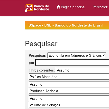
Página principal
Percorrer
Skip
navigation
DSpace - BNB - Banco do Nordeste do Brasil
Pesquisar
Pesquisar:
por
Filtros correntes: