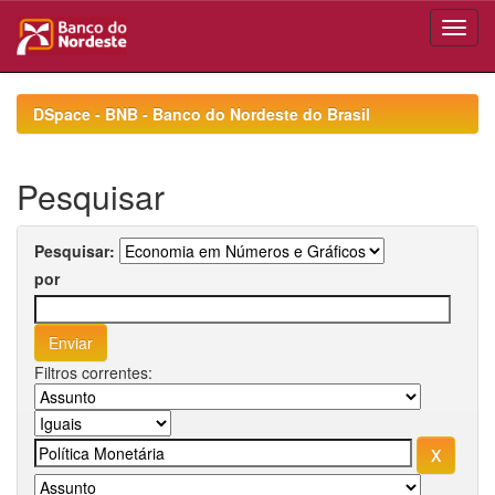
Skip
navigation
DSpace - BNB - Banco do Nordeste do Brasil
Pesquisar
Pesquisar:
por
Filtros correntes: