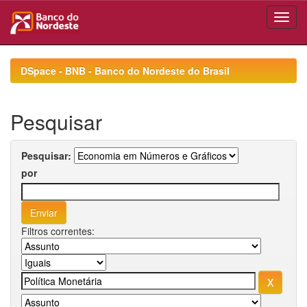
Skip
navigation
DSpace - BNB - Banco do Nordeste do Brasil
Pesquisar
Pesquisar:
por
Filtros correntes: