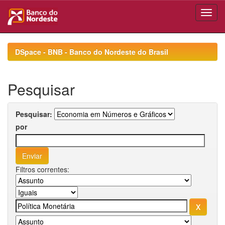
Skip
navigation
DSpace - BNB - Banco do Nordeste do Brasil
Pesquisar
Pesquisar:
por
Filtros correntes: