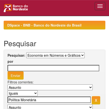
Skip
navigation
DSpace - BNB - Banco do Nordeste do Brasil
Pesquisar
Pesquisar:
por
Filtros correntes: