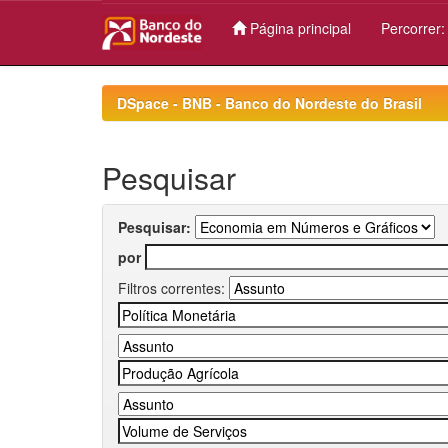
Página principal
Percorrer
Skip
navigation
DSpace - BNB - Banco do Nordeste do Brasil
Pesquisar
Pesquisar:
por
Filtros correntes: