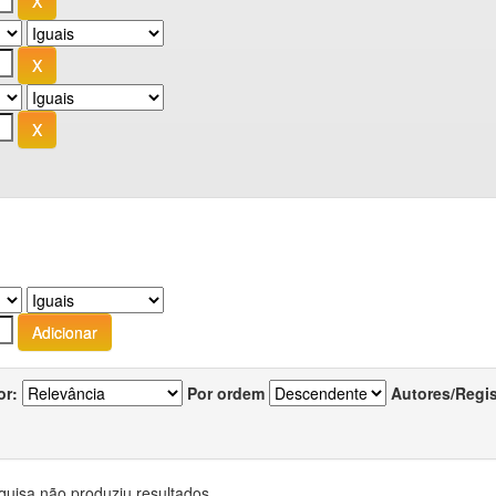
or:
Por ordem
Autores/Regi
quisa não produziu resultados.