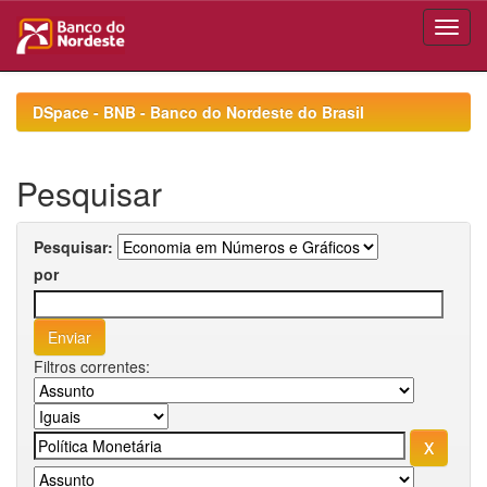
Skip
navigation
DSpace - BNB - Banco do Nordeste do Brasil
Pesquisar
Pesquisar:
por
Filtros correntes: