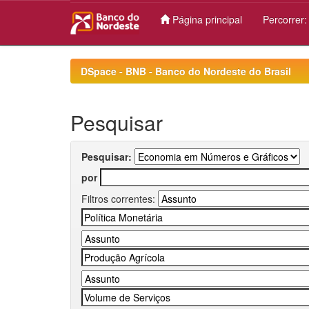
Página principal
Percorrer
Skip
navigation
DSpace - BNB - Banco do Nordeste do Brasil
Pesquisar
Pesquisar:
por
Filtros correntes: