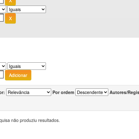
or:
Por ordem
Autores/Regi
quisa não produziu resultados.