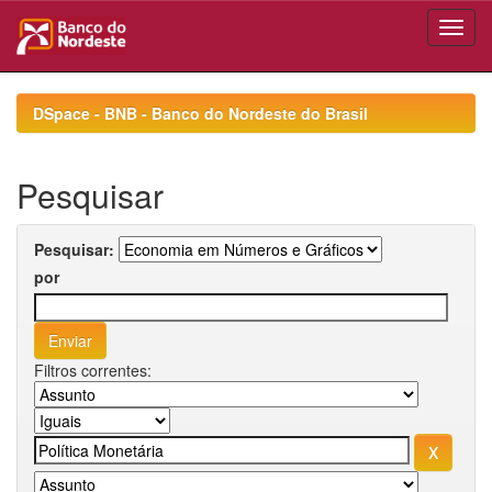
Skip
navigation
DSpace - BNB - Banco do Nordeste do Brasil
Pesquisar
Pesquisar:
por
Filtros correntes: