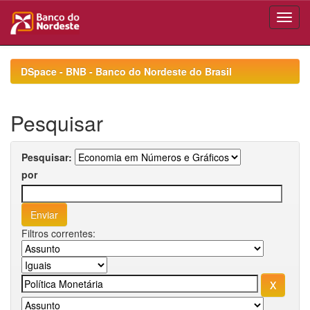
Skip
navigation
DSpace - BNB - Banco do Nordeste do Brasil
Pesquisar
Pesquisar:
por
Filtros correntes: