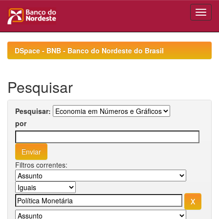
Skip
navigation
DSpace - BNB - Banco do Nordeste do Brasil
Pesquisar
Pesquisar:
por
Filtros correntes: