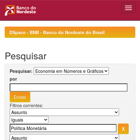
Skip
navigation
DSpace - BNB - Banco do Nordeste do Brasil
Pesquisar
Pesquisar:
por
Filtros correntes: