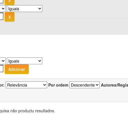
or:
Por ordem
Autores/Regi
quisa não produziu resultados.