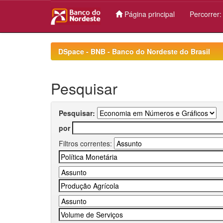
Página principal
Percorrer
Skip
navigation
DSpace - BNB - Banco do Nordeste do Brasil
Pesquisar
Pesquisar:
por
Filtros correntes: