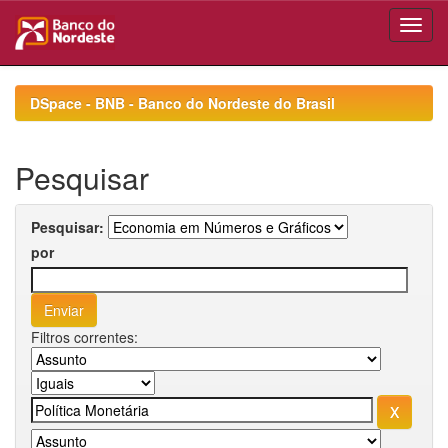
Skip
navigation
DSpace - BNB - Banco do Nordeste do Brasil
Pesquisar
Pesquisar:
por
Filtros correntes: