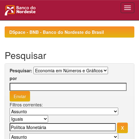
Skip
navigation
DSpace - BNB - Banco do Nordeste do Brasil
Pesquisar
Pesquisar:
por
Filtros correntes: