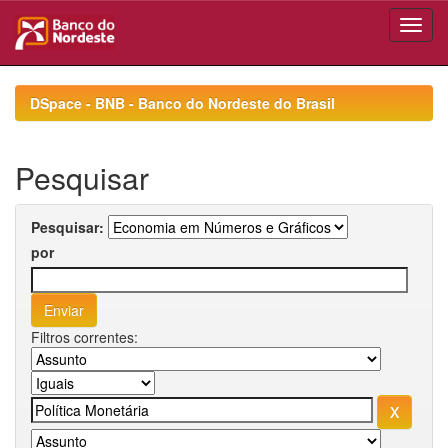
Skip
navigation
DSpace - BNB - Banco do Nordeste do Brasil
Pesquisar
Pesquisar:
por
Filtros correntes: