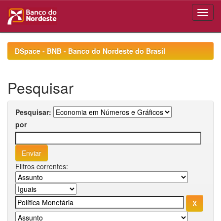
Skip
navigation
DSpace - BNB - Banco do Nordeste do Brasil
Pesquisar
Pesquisar:
por
Filtros correntes: