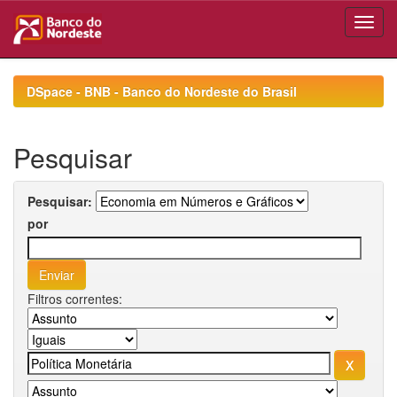
Skip
navigation
DSpace - BNB - Banco do Nordeste do Brasil
Pesquisar
Pesquisar:
por
Filtros correntes: