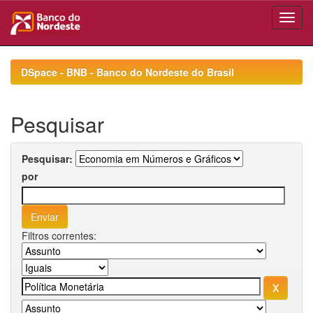
Skip
navigation
DSpace - BNB - Banco do Nordeste do Brasil
Pesquisar
Pesquisar:
por
Filtros correntes: