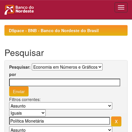
Skip
navigation
DSpace - BNB - Banco do Nordeste do Brasil
Pesquisar
Pesquisar:
por
Filtros correntes: